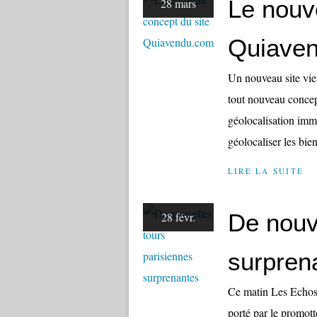
Le nouv
28 mars
Quiave
Un nouveau site vien
tout nouveau concep
géolocalisation imm
géolocaliser les bien
LIRE LA SUITE
De nouv
28 févr.
surpren
Ce matin Les Echos p
porté par le promot