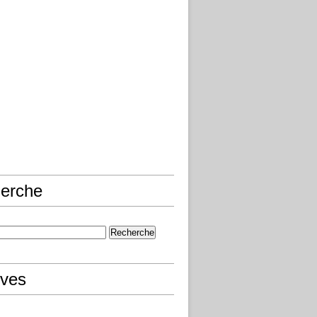
erche
ives