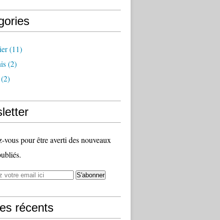
gories
ier
(11)
is
(2)
(2)
letter
vous pour être averti des nouveaux
publiés.
les récents