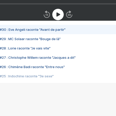
#30 : Eve Angeli raconte "Avant de partir"
#29 : MC Solaar raconte "Bouge de là"
28 : Lorie raconte "Je vais vite"
#27 : Christophe Willem raconte "Jacques a dit"
#26 : Chimène Badi raconte "Entre nous"
#25 : Indochine raconte "3e sexe"
#24 : Zaho raconte "C'est chelou"
#23 : Patrick Bruel raconte "Au café des délices"
#22 : Kyo raconte "Le chemin"
#21 : Nolwenn Leroy raconte "Cassé"