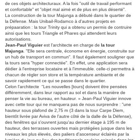
de ces objets architecturaux. A la fois "outil de travail performant
et confortable" et "objet mal aimé et de plus en plus déserté".
La construction de la tour Majunga a débuté dans le quartier de
la Défense. Mais Unibail-Rodamco à d'autres projets en
prépaaration : la tour Trinity qui a obtenu un permis de contruire
ainsi que les tours Triangle et Phares qui attendent leurs
autorisations.
Jean-Paul Viguier
est l'architecte en charge de
la tour
Majunga
. "Elle sera centrale, économe en énergie, construite sur
un hub de transport en commun". Il faut également souligner que
la tours sera "hyper connectée". En effet, une application sera
dédier à l'entreprise locataire et à l'immeuble. celle-ci permettra à
chacun de régler son store et la température ambiante et de
savoir rapidement ce qui se passe dans le quartier.
Celon l'architecte “Les nouvelles [tours] doivent être pensées
différemment, dans leur rapport au sol et dans la manière de
penser la vie au bureau, en hauteur. » Jean-Paul Viguier innove
avec cette tour qui ne manquera pas de nous surprendre : "une
hauteur sous plafond de 2,75 m (3 dans la tour Carpe Diem,
bientôt livrée par Aviva de l'autre côté de la dalle de la Défense),
des fenêtres qui s'ouvrent jusqu'au dernier étage à 195 m de
hauteur, des terrasses ouvertes mais protégées jusque dans les
niveaux les plus élevés, des paliers d'ascenseur éclairés par la