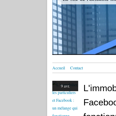
Accueil
Contact
L'immobi
9 avr.
Faceboo