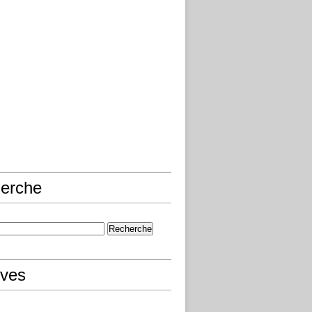
erche
ives