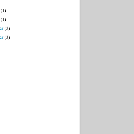
(1)
(1)
er
(2)
er
(3)