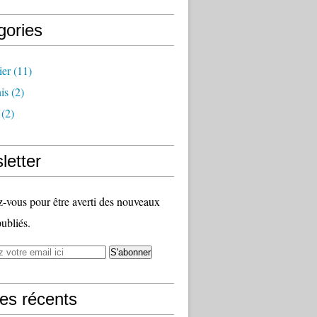
gories
ier
(11)
is
(2)
(2)
letter
vous pour être averti des nouveaux
publiés.
les récents