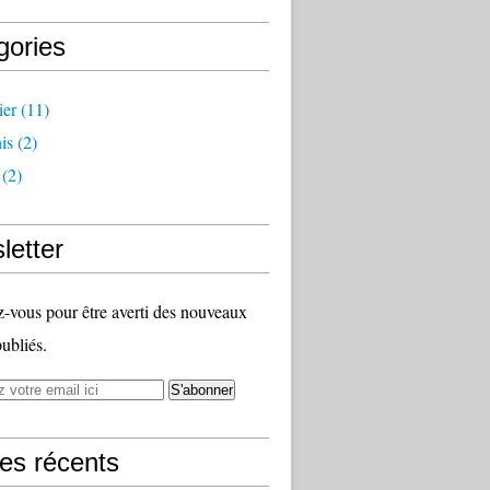
gories
ier
(11)
is
(2)
(2)
letter
vous pour être averti des nouveaux
publiés.
les récents