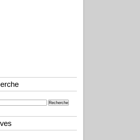
erche
ives