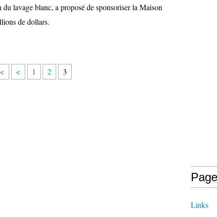
 du lavage blanc, a proposé de sponsoriser la Maison
lions de dollars.
<
<
1
2
3
Page
Links