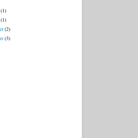
(1)
(1)
er
(2)
er
(3)